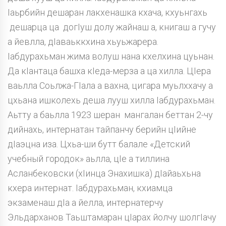
Iаьрбийн дешаран лакхенашка кхача, кхуьнгахь
дешарца ца догIуш долу жайнаш а, книгаш а гучу
а йевлла, дIаваьккхина хьуьжарера.
Iабдурахьман жима волуш нана кхелхина цуьнан.
Да кIантаца башха кIеда-мерза а ца хилла. ЦIера
ваьлла Соьлжа-ГIала а вахна, цигара муьлххачу а
цхьана ишколехь деша лууш хилла Iабдурахьман.
Аьтту а баьлла 1923 шеран мангалан беттан 2-чу
дийнахь, интернатан тайпанчу берийн цIийне
дIаэцна иза. Цхьа-ши бутт балале «Детский
учебный городок» аьлла, цIе а тиллина
Асланбековски (хIинца Энахишка) дIайаьхьна
кхера интернат. Iабдурахьман, кхиамца
экзаменаш дIа а йелла, интернатерчу
Эльдарханов Таьштамаран цIарах йолчу шолгIачу