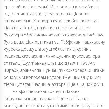
красной профессуры). Институтан кечамбаран
отделенин хьалхарчу курсе деша дIаэцна
Iабдурахьман. Хьалхара курс чекхйаьккхинчул
тIаьхьа Институт а йитина цIа а веъна, шен
йуккъера образовани чекхйаккхархьама рабфаке
йуха деша дIахIоьттина иза. Рабфакан тIаьххьарчу
курсехь доьшуш волуш областан а, крайн а
изданешкахь арайийлина цуьнан дуьххьарлера
статьяш. Цул тIаьхьа цхьа шо даьлча, 1930-чу
шарахь, арайаьлла цуьнан дуьххьарлера книга «К
основным вопросам истории Чечни». Оцу книги
тIера цитаташ йалийна, авторан цIе а ца йоккхуш,
Рабфак чекхйаьккхинчул тIаьхьа,
Iабдурахьман деша вахна Соьлжа-Г1алара
маьхкдаьттан институтан химически факультете.