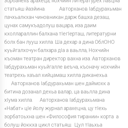
зорбанехь арахеца, нохчийн литературех лаьцна
статьяш йазйина. Авторханов Iабдурахьман
пачхьалкхан чиновникан дарж башха дезаш,
цунах самукъадолуш вацара, иза даим
кхоллараллин балхана тIегIерташ, литературни
болх бан лууш хилла. Ша дехар а дина ОблОНО
куьйгалхочун балхара дIа а ваьлла, Нохчийн
къоман театран директор вахна иза. Авторханов
Iабдурахьман куьйгалле веъча, къоначу нохчийн
театрехь хаъал хийцамаш хилла диканехьа.
Авторханов Iабдурахьман шен даймохк а
битина дозанал дехьа валар, ца ваьлла дина
хIума хилла. Авторханов Iабдурахьмана
«Набат» цIе йолу журнал арахецна, цу тIехь
зорбатоьхна шен «Философия тирании» корта а
болуш йоккха цикл статьяш. Цул тIаьхьа