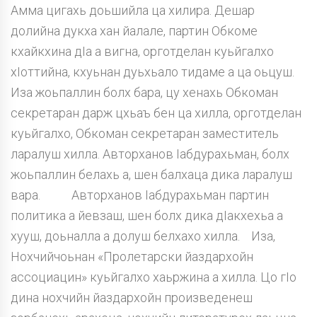
Амма цигахь доьшийла ца хилира. Дешар
долийна дукха хан йалале, партин Обкоме
кхайкхина дIа а вигна, орготделан куьйгалхо
хIоттийна, кхуьнан дуьхьало тидаме а ца оьцуш.
Иза жоьпаллин болх бара, цу хенахь Обкоман
секретаран дарж цхьаъ бен ца хилла, орготделан
куьйгалхо, Обкоман секретаран заместитель
ларалуш хилла. Авторханов Iабдурахьман, болх
жоьпаллин белахь а, шен балхаца дика ларалуш
вара. Авторханов Iабдурахьман партин
политика а йевзаш, шен болх дика дIакхехьа а
хууш, доьналла а долуш белхахо хилла. Иза,
Нохчийчоьнан «Пролетарски йаздархойн
ассоциацин» куьйгалхо хаьржина а хилла. Цо гIо
дина нохчийн йаздархойн произведенеш