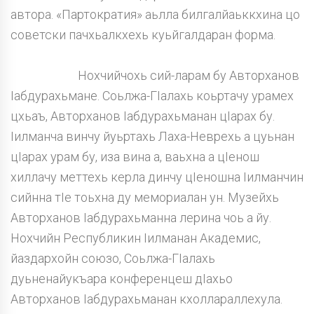
автора. «Партократия» аьлла билгалйаьккхина цо
советски пачхьалкхехь куьйгалдаран форма.
Нохчийчохь сий-ларам бу Авторханов
Iабдурахьмане. Соьлжа-ГIалахь коьртачу урамех
цхьаъ, Авторханов Iабдурахьманан цIарах бу.
Iилманча винчу йуьртахь Лаха-Неврехь а цуьнан
цIарах урам бу, иза вина а, ваьхна а цIенош
хиллачу меттехь керла динчу цIеношна Iилманчин
сийнна тIе тоьхна ду мемориалан ун. Музейхь
Авторханов Iабдурахьманна лерина чоь а йу.
Нохчийн Республикин Iилманан Академис,
йаздархойн союзо, Соьлжа-ГIалахь
дуьненайукъара конференцеш дIахьо
Авторханов Iабдурахьманан кхоллараллехула.