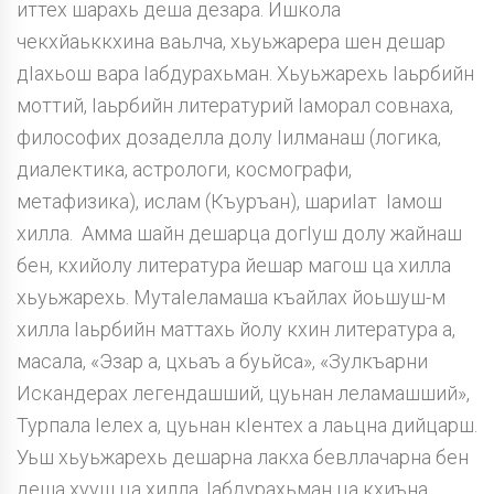
иттех шарахь деша дезара. Ишкола
чекхйаьккхина ваьлча, хьуьжарера шен дешар
дIахьош вара Iабдурахьман. Хьуьжарехь Iаьрбийн
моттий, Iаьрбийн литературий Iаморал совнаха,
философих дозаделла долу Iилманаш (логика,
диалектика, астрологи, космографи,
метафизика), ислам (Къуръан), шариIат Iамош
хилла. Амма шайн дешарца догIуш долу жайнаш
бен, кхийолу литература йешар магош ца хилла
хьуьжарехь. МутаIеламаша къайлах йоьшуш-м
хилла Iаьрбийн маттахь йолу кхин литература а,
масала, «Эзар а, цхьаъ а буьйса», «Зулкъарни
Искандерах легендашший, цуьнан леламашший»,
Турпала Iелех а, цуьнан кIентех а лаьцна дийцарш.
Уьш хьуьжарехь дешарна лакха бевллачарна бен
деша хууш ца хилла. Iабдурахьман ца кхиъна