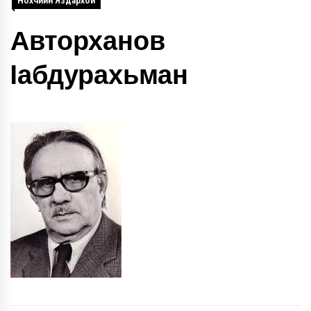
Нохчийн Яздархой
Авторханов
Iабдурахьман