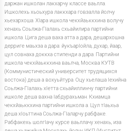
даржан ишколан лакхарчу классе ваьлла.
Ишколехь хьоьхура лаккхара говзалла йолчу
хьехархоша. ХIара ишкола чекхйаьккхина волучу
хенахь Соьлжа-ГIалахь схьайилира партийни
ишкола. Цига деша ваха атта а дара, дешархошна
дерриге маьхза а дара: йукъарIойла, духар, йаар,
цул совнаха доккха стипенди а дара. Партийни
ишкола чекхйаьккхина ваьлча, Москва КУТВ
(Коммунистический университет трудящихся
востока) деша а вохуьйтура. Оцу хьелаша Iехийна
Соьлжа-ГIалахь хIетта схьайиллинчу партийни
ишколе деша вахна Iабдурахьман. Кхиамца
чекхйаьккхина партийни ишкола а. Цул тIаьхьа
деша хIоьттина Соьлжа-ГIаларчу рабфаке.
Рабфакехь шолгIачу курсе ваьллачу хенахь, иза
деша хьажийна Москвахь йолчу ИКП (Институт