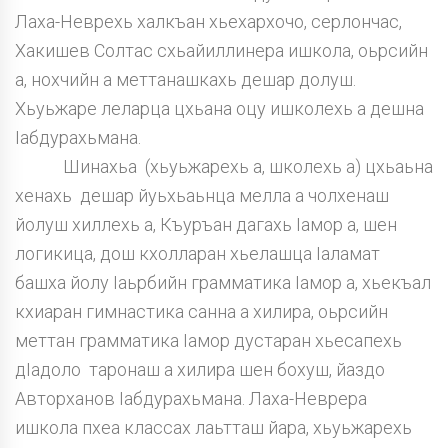
Лаха-Неврехь халкъан хьехархочо, серлончас,
Хакишев Солтас схьайиллинера ишкола, оьрсийн
а, нохчийн а меттанашкахь дешар долуш.
Хьуьжаре леларца цхьана оцу ишколехь а дешна
Iабдурахьмана.
Шинахьа (хьуьжарехь а, школехь а) цхьаьна
хенахь дешар йуьхьаьнца мелла а чолхенаш
йолуш хиллехь а, Къуръан дагахь Iамор а, шен
логикица, дош кхолларан хьелашца Iаламат
башха йолу Iаьрбийн грамматика Iамор а, хьекъал
кхиаран гимнастика санна а хилира, оьрсийн
меттан грамматика Iамор дустаран хьесапехь
дIадоло таронаш а хилира шен бохуш, йаздо
Авторханов Iабдурахьмана. Лаха-Неврера
ишкола пхеа классах лаьтташ йара, хьуьжарехь