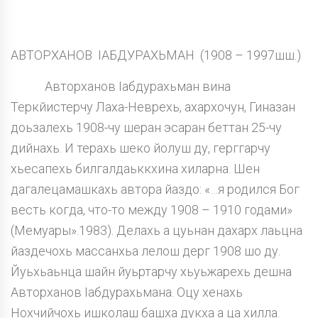
АВТОРХАНОВ IАБДУРАХЬМАН (1908 – 1997шш.)
Авторханов Iабдурахьман вина
Теркйистерчу Лаха-Неврехь, ахархочун, Гиназан
доьзалехь 1908-чу шеран эсаран беттан 25-чу
дийнахь. И терахь шеко йолуш ду, герггарчу
хьесапехь билгалдаьккхина хиларна. Шен
дагалецамашкахь автора йаздо: «…я родился Бог
весть когда, что-то между 1908 – 1910 годами»
(Мемуары».1983). Делахь а цуьнан дахарх лаьцна
йаздечохь массанхьа лелош дерг 1908 шо ду.
Йуьхьаьнца шайн йуьртарчу хьуьжарехь дешна
Авторханов Iабдурахьмана. Оцу хенахь
Нохчийчохь ишколаш башха дукха а ца хилла.