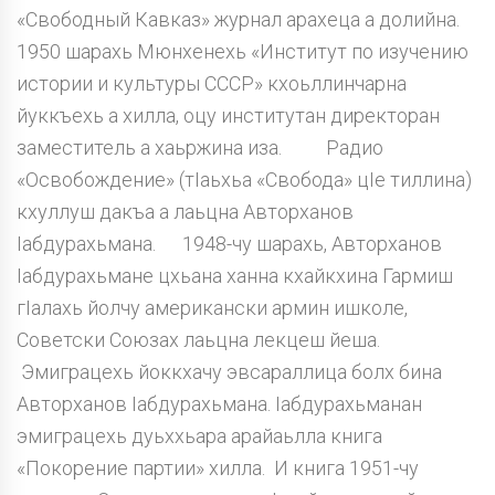
«Свободный Кавказ» журнал арахеца а долийна.
1950 шарахь Мюнхенехь «Институт по изучению
истории и культуры СССР» кхоьллинчарна
йуккъехь а хилла, оцу институтан директоран
заместитель а хаьржина иза. Радио
«Освобождение» (тIаьхьа «Свобода» цIе тиллина)
кхуллуш дакъа а лаьцна Авторханов
Iабдурахьмана. 1948-чу шарахь, Авторханов
Iабдурахьмане цхьана ханна кхайкхина Гармиш
гIалахь йолчу американски армин ишколе,
Советски Союзах лаьцна лекцеш йеша.
Эмиграцехь йоккхачу эвсараллица болх бина
Авторханов Iабдурахьмана. Iабдурахьманан
эмиграцехь дуьххьара арайаьлла книга
«Покорение партии» хилла. И книга 1951-чу