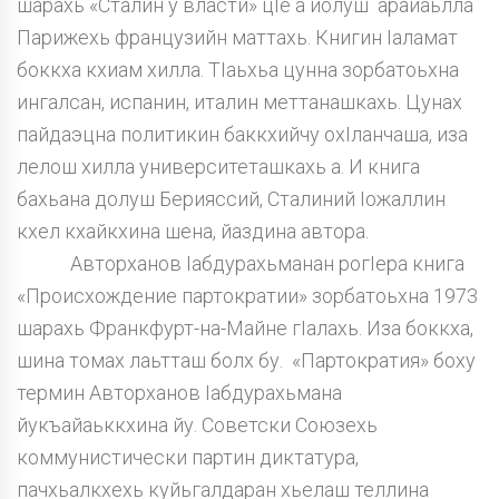
шарахь «Сталин у власти» цIе а йолуш арайаьлла
Парижехь французийн маттахь. Книгин Iаламат
боккха кхиам хилла. ТIаьхьа цунна зорбатоьхна
ингалсан, испанин, италин меттанашкахь. Цунах
пайдаэцна политикин баккхийчу охIланчаша, иза
лелош хилла университеташкахь а. И книга
бахьана долуш Берияссий, Сталиний Iожаллин
кхел кхайкхина шена, йаздина автора.
Авторханов Iабдурахьманан рогIера книга
«Происхождение партократии» зорбатоьхна 1973
шарахь Франкфурт-на-Майне гIалахь. Иза боккха,
шина томах лаьтташ болх бу. «Партократия» боху
термин Авторханов Iабдурахьмана
йукъайаьккхина йу. Советски Союзехь
коммунистически партин диктатура,
пачхьалкхехь куйьгалдаран хьелаш теллина