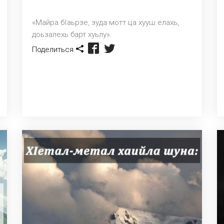
«Майра бIаьрзе, зуда мотт ца хууш елахь,
доьзалехь барт хуьлу».
Поделиться