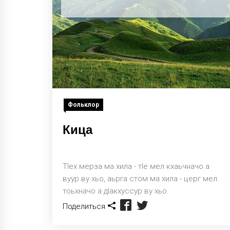
Фольклор
Кица
Тlех мерза ма хила - тlе мел кхаьчначо а
вуур ву хьо, аьрга стом ма хила - церг мел
тоьхначо а дlакхуссур ву хьо.
Поделиться