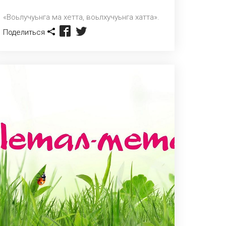
«Воьлучуьнга ма хетта, воьлхучуьнга хатта».
Поделиться