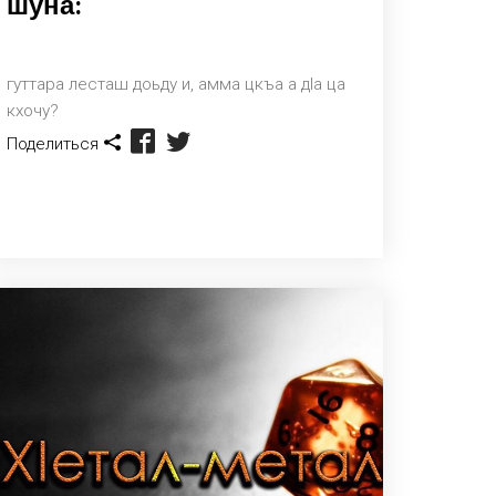
шуна:
гуттара лесташ доьду и, амма цкъа а дlа ца
кхочу?
Поделиться