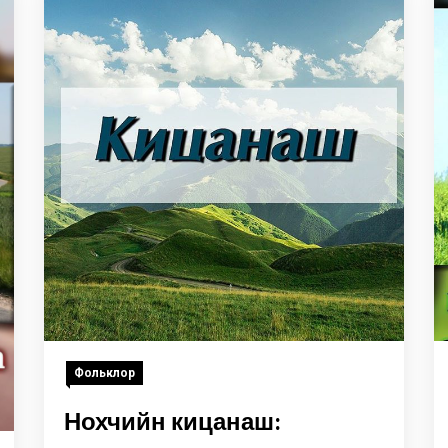
Фольклор
Нохчийн кицанаш: