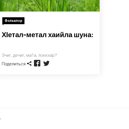
Фольклор
Хlетал-метал хаийла шуна:
Эчиг, дечиг, ма1а, локкхар?
Поделиться
Р