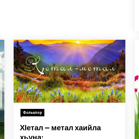
Фольклор
Хlетал — метал хаийла
хьуна: