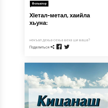
Фольклор
ХIетал-метал, хаийла
хьуна:
некъал дехьа-сехьа веха ши ваша?
Поделиться