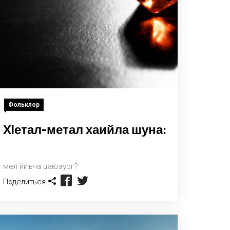
Фольклор
Хlетал-метал хаийла шуна:
мел йиъча цаюзург?
Поделиться