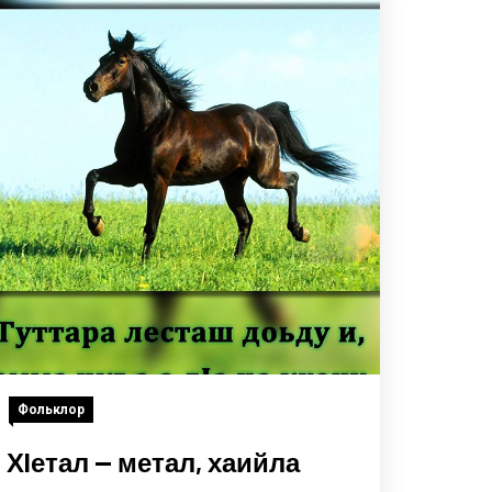
Фольклор
Хlетал — метал, хаийла