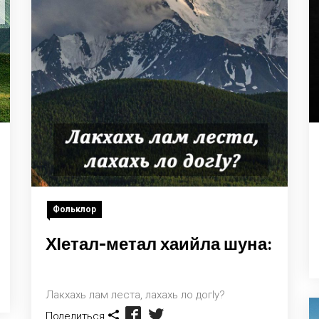
Фольклор
Хlетал-метал хаийла шуна:
Лакхахь лам леста, лахахь ло догlу?
Поделиться