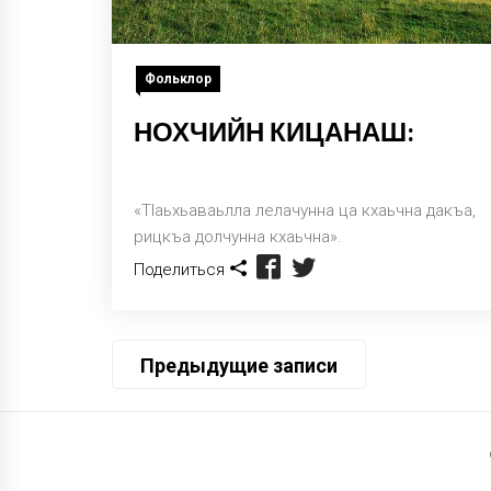
Фольклор
НОХЧИЙН КИЦАНАШ:
«Тlаьхьаваьлла лелачунна ца кхаьчна дакъа,
рицкъа долчунна кхаьчна».
Поделиться
Навигация
Предыдущие записи
по
записям