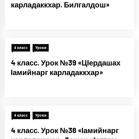
карладаккхар. Билгалдош»
4 класс
Уроки
4 класс. Урок №39 «ЦIердашах
Iамийнарг карладаккхар»
4 класс
Уроки
4 класс. Урок №38 «Iамийнарг