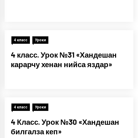
4 класс
Уроки
4 класс. Урок №31 «Хандешан
карарчу хенан нийса яздар»
4 класс
Уроки
4 Класс. Урок №30 «Хандешан
билгалза кеп»