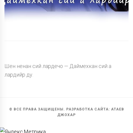
Шен ненан сий лардечо — Даймехкан сий а
лардийр ду.
© ВСЕ ПРАВА ЗАЩИЩЕНЫ. РАЗРАБОТКА САЙТА: АТАЕВ
ДЖОХАР