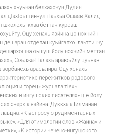
алахь хьуьнан белхахочун Дудин
ал дIахIоьттинчул тIаьхьа Ошаев Халид
ртшколехь кхаа беттан курсаш
охуьйту. Оцу хенахь язйина цо нохчийн
ан дешаран отделан куьйгалхо лаьттинчу
, дешархошна оьшуш йолу нохчийн меттан
зехь, Соьлжа-ГIалахь араюьйлу цуьнан
 зорбанехь араевлира. Оцу хенахь
 характеристике пережитков родового
люция и горец» журнала тIехь.
енских и ингушских писателях» цIе йолу
сех очерк а язйина. Дуккха а Iилманан
х лаьцна: «К вопросу о рудиментарных
языке», «Для этимологии слов «Жайна» и
метки», «К истории чечено-ингушского