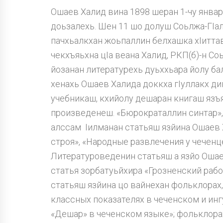
Ошаев Халид вина 1898 шеран 1-чу январ
доьзалехь. Шен 11 шо долуш Соьлжа-ГIал
пачхьалкхан жоьпаллин белхашка хIитта
чекхъяьхна цIа веана Халид, РКП(б)-н С
йозанан литературехь дуьххьара йолу б
хенахь Ошаев Халида доккха гIуллакх д
учебникаш, кхийолу дешаран книгаш язъ
произведенеш. «Бюрократаллин синтар», 
алссам Iилманан статьяш язйина Ошаев 
строя», «Народные развлечения у чеченц
Литературоведенин статьяш а язйо Ошаев
статья зорбатуьйхира «Грозненский рабоч
статьяш язйина цо вайнехан фольклорах,
классных показателях в чеченском и инг
«Дешар» в чеченском языке»; фольклорах