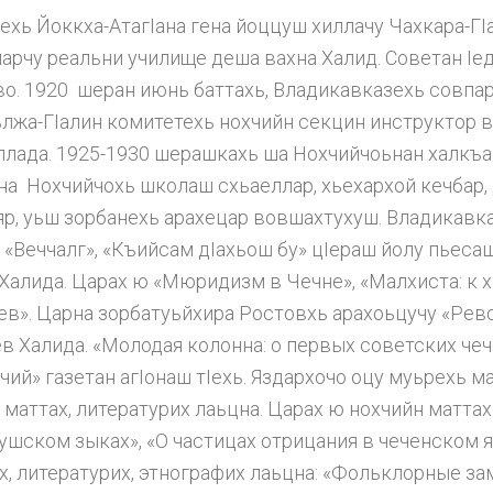
ехь Йоккха-АтагIана гена йоццуш хиллачу Чахкара-ГI
арчу реальни училище деша вахна Халид. Советан Iед
во. 1920 шеран июнь баттахь, Владикавказехь совпа
оьлжа-ГIалин комитетехь нохчийн секцин инструктор в
аллада. 1925-1930 шерашкахь ша Нохчийчоьнан халкъ
ина Нохчийчохь школаш схьаеллар, хьехархой кечбар
яр, уьш зорбанехь арахецар вовшахтухуш. Владикавка
«Веччалг», «Къийсам дIахьош бу» цIераш йолу пьесаш
Халида. Царах ю «Мюридизм в Чечне», «Малхиста: к
ев». Царна зорбатуьйхира Ростовхь арахоьцучу «Рево
 Халида. «Молодая колонна: о первых советских чеч
ий» газетан агIонаш тIехь. Яздархочо оцу муьрехь ма
 маттах, литературих лаьцна. Царах ю нохчийн матта
ушском зыках», «О частицах отрицания в чеченском 
, литературих, этнографих лаьцна: «Фольклорные за