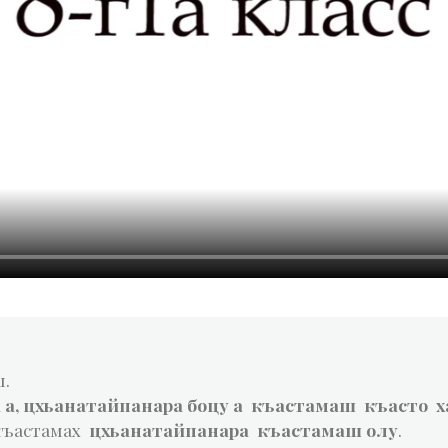
ш.
 а, цхьанатайпанара боцу а къастамаш къасто х
 къастамах
цхьанатайпанара къастамаш олу
.