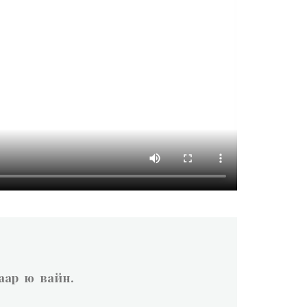
аар ю вайн.