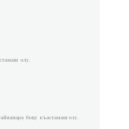
астамаш олу.
тайпанара боцу къастамаш олу.