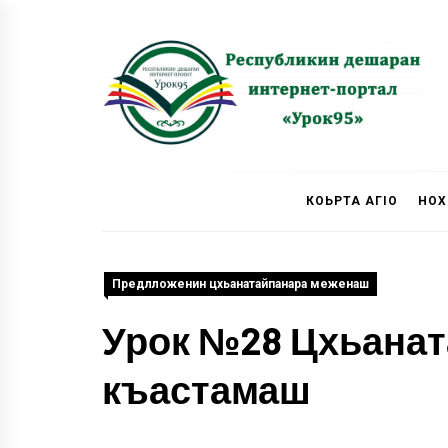
Skip
to
content
Урок 95
КОЬРТА АГIО
НОХ
Предлложенин цхьанатайпанара меженаш
Урок №28 Цхьанат
къастамаш