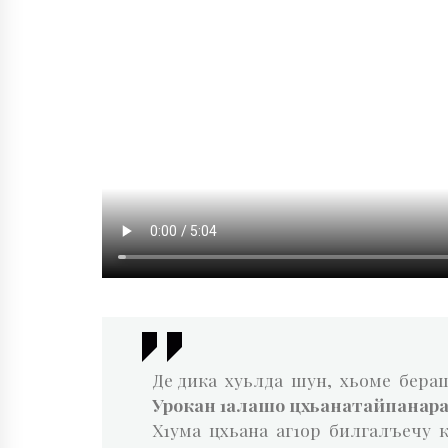
Де дика хуьлда шун, хьоме бера
Урокан 1алашо цхьанатайпанара
Х1ума цхьана аг1ор билгалъечу