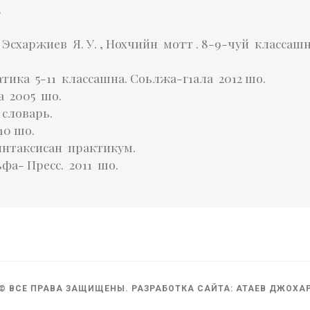
.
 Эсхаржиев Я. У. , Нохчийн мотт . 8-9-чуй классашн
атика 5-11 классашна. Соьлжа-г1ала 2012 шо.
а 2005 шо.
 словарь.
10 шо.
синтаксисан практикум.
фа- Пресс. 2011 шо.
© ВСЕ ПРАВА ЗАЩИЩЕНЫ. РАЗРАБОТКА САЙТА: АТАЕВ ДЖОХА