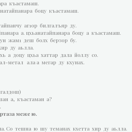
ара къастамаш.
анатайпанара боцу къастамаш.
тайпанчу аг1ор билгалъяр ду.
йпанара а. цхьанатайпанара боцу а къастамаш.
ун жам1 деш болх берзор бу.
ир ду аьлла.
хь а доцу цхьа хаттар дала йоллу со.
тал-метал ала а мегар ду кхунах.
лгалдош)
шан а, къастаман а?
.
ртаза меже ю.
на. Со тешна ю шу теманах кхетта хир ду аьлла.