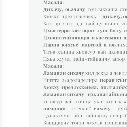
Масала:
Дикачу, оьздачу
г1уллакхаша сте
Х1окху предложенехь —
дикачу, 
Хаттар х1оттадо вай цу шина къ
Цхьатерра хаттарш луш болу 
Цхьанатайпанара къастамаш да
Царна юккъе запятой а юьллу, 
Ткъа х1инца хьовсур вай цхьана
Цхьа х1ума тайп-тайпанчу аг1ор
Масала:
Ламанан сихачу
хил дехьа а девл
Иштта д1адоладелира
церан къи
Х1окху предложенехь билгалбо
Ламанан сихачу -цхьанатайпан
хьовсур вай х1инца уьш х1ун къ
ламанан
— стенан?
сихачу
— муха
Цхьа х1ума тайп-тайпанчу аг1ор
Баьццарчу тог1и чухула г1овг1ан