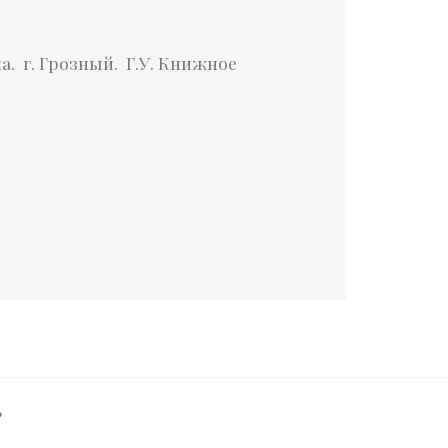
а. г. Грозный. Г.У. Книжное
Р