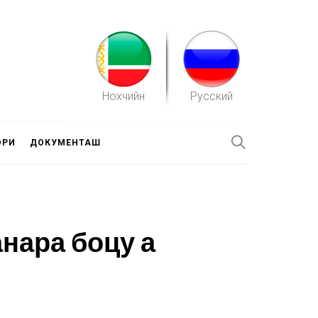
Нохчийн
Русский
ОРИ
ДОКУМЕНТАШ
нара боцу а