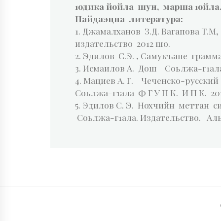
1одика йойла шун, марша 1ойла
Пайдаэцна литература:
1. Джамалханов З.Д. Вагапова Т.М,
издательство 2012 шо.
2. Эдилов С.Э. , Самукъане грамм
3. Исмаилов А. Дош Соьлжа-г1ал
4. Мациев А. Г. Чеченско-русский
Соьлжа-г1ала Ф Г У П К. И П К. 20
5. Эдилов С. Э. Нохчийн меттан 
Соьлжа-г1ала. Издательство. Аль