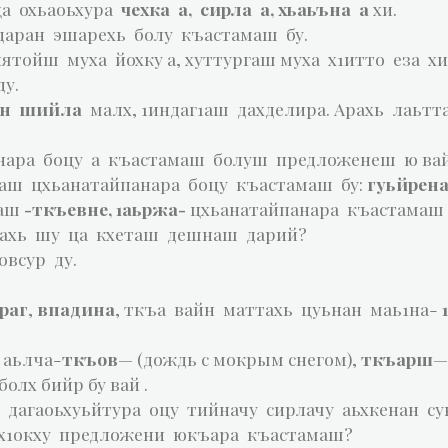
ца охьаоьхура
чехка а, сирла а, хьаьъна а
хи.
даран эшарехь болу къастамаш бу.
тойш муха йохку а, хуттургаш муха х1итто еза хи
ду.
ан шийла
малх, 1индаг1аш дахделира. Арахь лаьт
анара боцу а къастамаш болуш предложенеш ю ва
маш цхьанатайпанара боцу къастамаш бу:
гуьйрена
маш
-ткъевне, 1аьржа-
цхьанатайпанара къастамаш 
ахь шу ца кхеташ дешнаш дарий?
овсур ду.
раг
,
впадина
, ткъа вайн маттахь цуьнан маь1на-
 аьлча-
ткъов
— (дождь с мокрым снегом),
ткъарш
—
олх бийр бу вай .
 дагаоьхуьйтура оцу тийначу сирлачу аьхкенан с
х1окху предложени юкъара къастамаш?