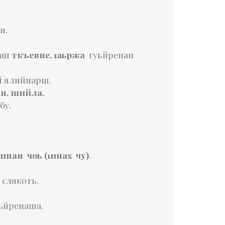
и.
таш
ткъевне, 1аьржа
гуьйренан
й ялийнарш.
н, шийла.
бу.
1инан чоь (1инах чу)
.
 слякоть.
уьйренаша.