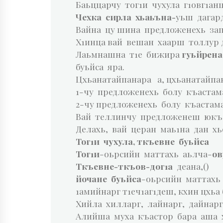
Баьццарчу тог1и чухула г1овг1ан
Чехка сирла хьаьъна-
уьш дагар
Вайна цу шина предложенехь запя
Х1инца вай вешан хаарш толлур 
Лаьмнашна т1е бижира
гуьйрен
буьйса яра.
Цхьанатайпанара а, цхьанатайп
1-чу предложенехь болу къаста
2-чу предложенехь болу къаста
Вай теллинчу предложенеш юкъ
Делахь, вай церан маь1на дан хь
Тог1и чухула, ткъевне буьйса
Тог1и
-оьрсийн маттахь аьлча-
ов
Ткъевне-ткъов-дог1а
деана,()
йочане буьйса
-оьрсийн маттахь
1амийнарг т1еч1аг1деш, кхин цхьа б
Хийла хилларг, лайнарг, дайнарг
Алийша муха къастор бара аша 