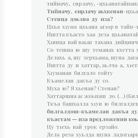
тийначу, сирлачу, -цхьанатайпан
Тийначу, сирлачу аьхкенан
-цхь
Стенца доьзна ду иза?
Цхьа х1ума цхьана аг1ор я тайп-
Иштта къасто хаа деза цхьаната
Х1инца вай ваьш тахана дийцинч
Со тешна ю шу теманах кхетта х
Делахь а, шу зерхьама, шуна дага
Иштта ду и хаттар, аьлча а, х1е
Х1уманан билгало гойту
Къамелан дакъа ду со.
Муха ю? Я хьенан? Стенан?
Хаттаршна ас жоьпаш ло. (…) (Би
Ткъа башхалла х1ун ю билгалде
билгалдош-къамелан дакъа ду
къастам — иза предложенин коь
Цу т1ехь вай урок ерзайо.
Дела реза хуьлда шуна ладог1ар