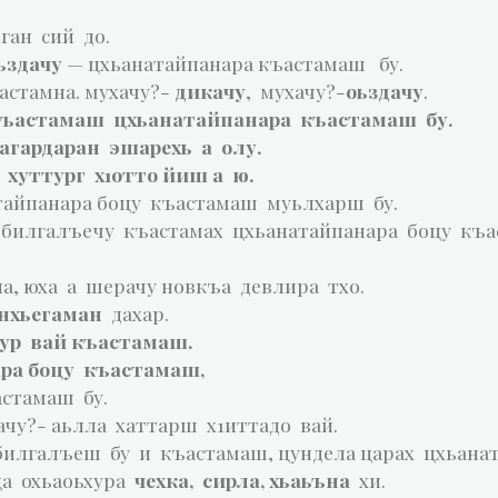
ган сий до.
оьздачу
— цхьанатайпанара къастамаш бу.
астамна. мухачу?-
дикачу
, мухачу?-
оьздачу
.
къастамаш цхьанатайпанара къастамаш бу.
гардаран эшарехь а олу.
хуттург х1отто йиш а ю.
тайпанара боцу къастамаш муьлхарш бу.
 билгалъечу къастамах цхьанатайпанара боцу къ
ла, юха а шерачу новкъа девлира тхо.
нхьегаман
дахар.
хур вай къастамаш.
ара боцу къастамаш,
астамаш бу.
чу?- аьлла хаттарш х1иттадо вай.
 билгалъеш бу и къастамаш, цундела царах цхьана
ца охьаоьхура
чехка, сирла, хьаьъна
хи.