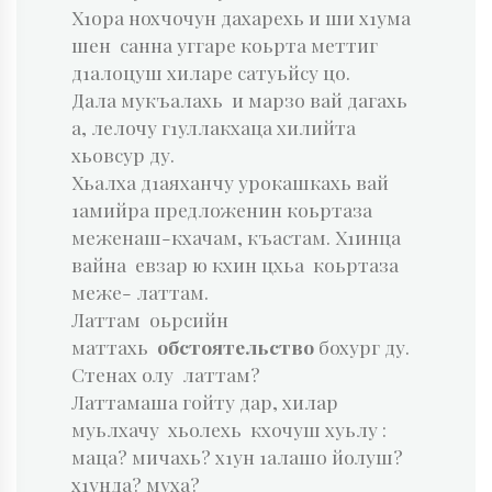
Х1ора нохчочун дахарехь и ши х1ума
шен санна уггаре коьрта меттиг
д1алоцуш хиларе сатуьйсу цо.
Дала мукъалахь и марзо вай дагахь
а, лелочу г1уллакхаца хилийта
хьовсур ду.
Хьалха д1аяханчу урокашкахь вай
1амийра предложенин коьртаза
меженаш-кхачам, къастам. Х1инца
вайна евзар ю кхин цхьа коьртаза
меже- латтам.
Латтам оьрсийн
маттахь
обстоятельство
бохург ду.
Стенах олу латтам?
Латтамаша гойту дар, хилар
муьлхачу хьолехь кхочуш хуьлу :
маца? мичахь? х1ун 1алашо йолуш?
х1унда? муха?