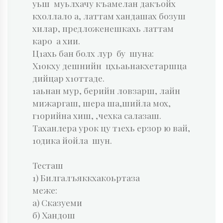
уьш муьлхачу къамелан дакъойх
кхоллало а, латтам хандашах бозуш
хилар, предложенешкахь латтам
каро а хии.
Ц1ахь бан болх лур бу шуна:
Х1окху дешнийн цхьаьнакхетаршца
дийцар х1оттаде.
1аьнан мур, берийн ловзарш, лайн
мижаргаш, шера ша,шийла мох,
г1орийна хиш, ,чехка салазаш.
Таханлера урок цу т1ехь ерзор ю вай,
1одика йойла шун.
Тесташ
1) Билгалъяккхакоьртаза
меже
а) Сказуеми
б) Хандош