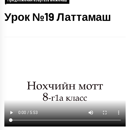
Предложенин коьртаза меженаш
Урок №19 Латтамаш