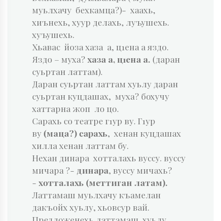
муьлхачу бехкамца?)- хаахь,
хиънехь, хуур делахь, луъушехь.
хуъушехь.
Хьавас йоза хаза а, ц1ена а яздо.
Яздо – муха?
хаза а, ц1ена а.
(даран
суьртан латтам).
Даран суьртан латтам хуьлу даран
суьртан куцдашах, муха? бохучу
хаттарна жоп ло цо.
Сарахь со театре г1ур ву. Г1ур
ву
(маца?) сарахь
, хенан куцдашах
хилла хенан латтам бу.
Нехан динара хотталахь вуссу. вуссу
мичара ?-
динара
, вуссу мичахь?
-
хотталахь (меттиган латам).
Латтамаш муьлхачу къамелан
дакъойх хуьлу, хьовсур вай.
Предложенехь латтамаш хуьлу