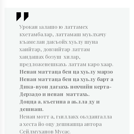
Урокан 1алашо ю латтамех
кхетамбалар, латтамаш муьлхачу
къамелан дакъойх хуьлу шуна
хаийтар, довзийтар латтам
хандашах бозуш хилар,
предложенешкахь латтам каро хаар.
Ненан маттаца бен ца хуьлу марзо
Ненан маттаца бен ца хуьлу барт а
Дика-вуон даг1ахь нохчийн керта-
Дерзадо и ненан маттахь.
Доцца а, къегина а аьлла ду и
дешнаш.
Ненан мотт а, г1иллакх оьздангалла
а хеста йо оцу дешнашца автора
Сейлмуханов Мусас.