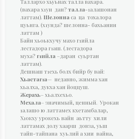
Таллархо хьуьнах талла вахара.
(вахара х1ун дан?
талла
-1алашонан
латтам).
Шелонна
са ца тохалора
цуьнга. (х1унда? шелонна- бахьанин
латтам )
Байн хьоькхучу махо г1ийла
лестадора г1аш. (лестадора
муха?
г1ийла
–даран суьртан
латтам).
Дешнаш т1ехь болх бийр бу вай:
Хьастаг1а
— недавно, жимма хан
хьалха, дукха хан йоццуш.
Жерахь
– хьалхехьо.
Мехала
– значимый, ценный. Урокан
1алашо ю латтамех кхетамбалар,
Х1окху урокехь вайн аьтту хили
латтамах долу хаарш довза, уьш
тайп-тайпана хуьлий а хии вайна,