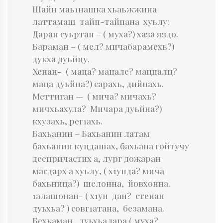
Шайн маь1нашка хьаьжжина
латтамаш тайп-тайпана хуьлу:
Даран суьртан – ( муха?) хаза яздо.
Бараман – ( мел? мичабарамехь?)
дукха дуьйцу.
Хенан- ( маца? мацале? маццалц?
маца дуьйна?) сарахь, дийнахь.
Меттиган — ( мича? мичахь?
мичхьахула? Мичара дуьйна?)
кхузахь, рег1ахь.
Бахьанин – Бахьанин латам
бахьанин куцдашах, бахьана гойтучу
деепричастих а, лург дожаран
масдарх а хуьлу, ( х1унда? мича
бахьница?) шелонна, йовхонна.
1алашонан- ( х1ун дан? стенан
дуьхьа? ) совг1атана, безамана.
Бехкаман, дуьхьалара ( муха?