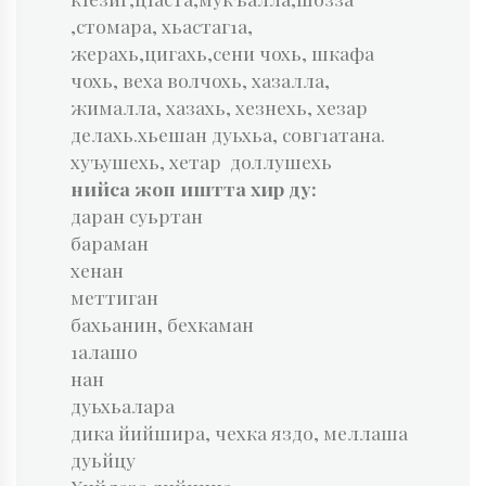
,стомара, хьастаг1а,
жерахь,цигахь,сени чохь, шкафа
чохь, веха волчохь, хазалла,
жималла, хазахь, хезнехь, хезар
делахь.хьешан дуьхьа, совг1атана.
хуъушехь, хетар доллушехь
нийса жоп иштта хир ду:
даран суьртан
бараман
хенан
меттиган
бахьанин, бехкаман
1алашо
нан
дуьхьалара
дика йийшира, чехка яздо, меллаша
дуьйцу