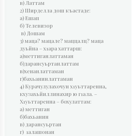
в) Латтам
2) Ширделла дош къастаде:
а) Ешап
б) Телевизор
в) Дошам
3) маца? мацале? маццалц? маца
дуьйна – х1ара хаттарш:
а)меттиганлаттаман
б)дарансуьртанлаттам
в)хенанлаттаман
г)бахьанинлаттаман
4) Курачулулахочун х1уьттаренна,
кхузахьйиллинахир ю г1ала. –
Х1уьттаренна – бохулаттам:
а) меттиган
б)бахьанин
в) дарансуьртан
г) 1алашонан