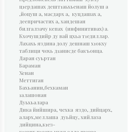
ц1ердашах дешт1аьхьенаш йолуш а
,йоцуш а, масдарх а, куцдашах а,
деепричастих а, хандешан
билгалзачу кепах (инфинитивах) а.
Кхочушдийр ду вай цхьа т1едиллар.
Лахахь яздина долу дешнаш х1окху
таблици чохь д1анисде бакъонца.
Даран суьртан
Бараман
Хенан
Меттиган
Бахьанин,бехкаман
1алашонан
Дуьхьалара
Дика йийшира, чехка яздо, дийцарх,
аларх,меллаша дуьйцу, хийлаза
дийцина,к1ез-
к1езиг,ц1аста,мукъалла,шозза