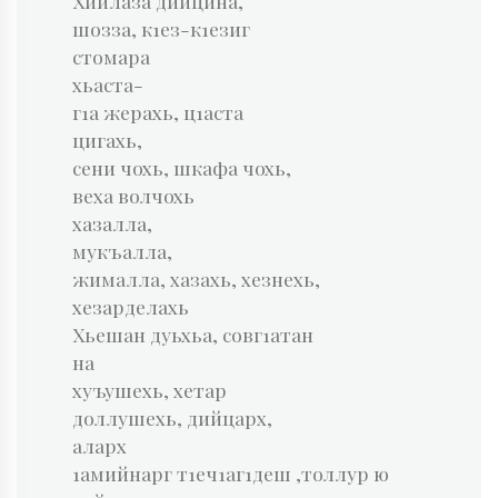
Хийлаза дийцина,
шозза, к1ез-к1езиг
стомара
хьаста-
г1а жерахь, ц1аста
цигахь,
сени чохь, шкафа чохь,
веха волчохь
хазалла,
мукъалла,
жималла, хазахь, хезнехь,
хезарделахь
Хьешан дуьхьа, совг1атан
на
хуъушехь, хетар
доллушехь, дийцарх,
аларх
1амийнарг т1еч1аг1деш ,толлур ю