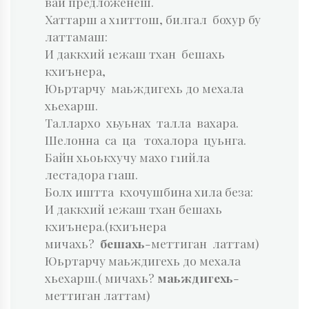
вай предложенеш.
Хаттарш а х1иттош, билгал бохур бу
латтамаш:
И даккхий 1ежаш тхан бешахь
кхиънера,
Юьртарчу маьждигехь до мехала
хьехарш.
Таллархо хьуьнах талла вахара.
Шелонна са ца тохалора цуьнга.
Байн хьоькхучу махо г1ийла
лестадора г1аш.
Болх иштта кхочушбина хила беза:
И даккхий 1ежаш тхан бешахь
кхиънера.(кхиънера
мичахь?
бешахь
-меттиган латтам)
Юьртарчу маьждигехь до мехала
хьехарш.( мичахь?
маьждигехь
-
меттиган латтам)