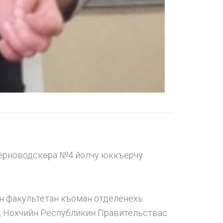
рноводскера №4 йолчу юккъерчу
н факультетан къоман отделенехь.
, Нохчийн Республикин Правительствас