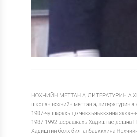
НОХЧИЙН МЕТТАН А, ЛИТЕРАТУРИН А ХЬ
школан нохчийн меттан а, литературин а 
1987-чу шарахь цо чекхъяьккхина закан
1987-1992 шерашкахь Хадиштас дешна Но
Хадиштин болх билгалбаьккхина Нохчийн