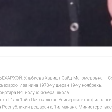
ЕХАРХОЙ: Ульбиева Хадишт Сайд-Магомедовна — Се
хьехархо. Иза йина 1970-чу шеран 19-чу ноябрехь.
-юьртара №1 йолу юккъера школа.
хч-Г1алг1айн Пачхьалкхан Университетан филологи
 Республикин дешаран а, 1илманан а Министерствас