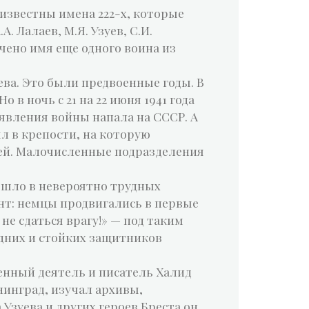
 известны имена 222-х, которые
 Лалаев, М.Я. Узуев, С.И.
ечено имя еще одного воина из
уева. Это были предвоенные годы. В
в ночь с 21 на 22 июня 1941 года
явления войны напала на СССР. А
л в крепости, на которую
ией. Малочисленные подразделения
 шло в невероятно трудных
нт: немцы продвигались в первые
не сдаться врагу!» — под таким
дних и стойких защитников
нный деятель и писатель Халид
енинград, изучал архивы,
Узуева и других героев Бреста он