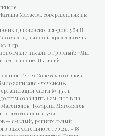
нкисте.
а Маташа Мазаева, совершенных им
нник грозненского аэроклуба Н.
 Магомедов, бывший председатель
ев и др.
днополчане писали в Грозный: «Мы
и бесстрашие. Из своей
 званию Героя Советского Союза.
 было записано «чеченец».
рганизации части № 457, в
долгом сообщить Вам, что в на-
. Магомадов. Товарищ Магомадов
он подготовил и обучил
адов — смелый, решительный
го замечательного героя…» [8]
ых населенных пунктов Чечни.