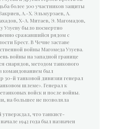
дьба более 300 участников защиты
акриев, А.-Х. Эльмурзаев, А.
Махадов, Х-А. Митаев, Э. Магомадов,
ду Узуеву было посмертно
ственно сражавшийся рядом с
ости Брест. В Чечне заставе
ственной войны Магомеда Узуева.
ень войны на западной границе
ея снарядов, методом танкового
ев командованием был
р 30-й танковой дивизии генерал
танковом шлеме». Генерал к
етанковых войск и после войны.
и, на большее не позволяла
й утверждал, что танкист-
начале 1942 года был назначен
.