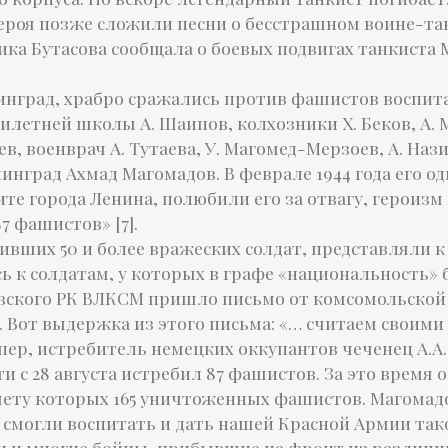
ероя позже сложили песни о бесстрашном воине-та
вика Бутасова сообщала о боевых подвигах танкист
инград, храбро сражались против фашистов воспита
милетней школы А. Шаипов, колхозники X. Беков, А.
в, военврач А. Тутаева, У. Магомед-Мерзоев, А. Нази
инград Ахмад Магомадов. В феврале 1944 года его о
те города Ленина, полюбили его за отвагу, героизм 
7 фашистов» [7].
вших 50 и более вражеских солдат, представляли к
сь к солдатам, у которых в графе «национальность»
вского РК ВЛКСМ пришло письмо от комсомольской о
Вот выдержка из этого письма: «… считаем своими 
ер, истребитель немецких оккупантов чеченец А.А
и с 28 августа истребил 87 фашистов. За это время 
 счету которых 165 уничтоженных фашистов. Магом
 смогли воспитать и дать нашей Красной Армии тако
и и многие бойцы, прибывшие на фронт из различн