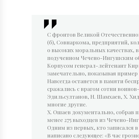
С фронтов Великой Отечественной
(б), Совнаркома, предприятий, к
о высоких моральных качествах, в
подученном Чечено-Ингушским об
Корпусом генерал-лейтенант Кири
замечательно, показывая пример 
Навсегда останется в памяти бес
сражались с врагом сотни воинов-ч
Эдильсултанов, Н. Шамхаев, X. Хида
многие другие.
X. Ошаев документально, собрав п
менее 275 выходцев из Чечено-Инг
Одним из первых, кто записался 
написано следующее: «В час гроз