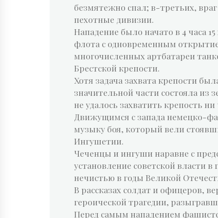
безмятежно спал; в-третьих, враг
пехотные дивизии.
Нападение было начато в 4 часа 
флота с одновременным открытие
многочисленных артбатареи танко
Брестской крепости.
Хотя задача захвата крепости был
значительной части состояла из з
не удалось захватить крепость ни 
Движущимся с запада немецко-фа
музыку боя, который вели стоявш
Ингушетии.
Чеченцы и ингуши наравне с пред
установление советской власти в 
нечистью в годы Великой Отечест
В рассказах солдат и офицеров, 
героической трагедии, разыграв
Перед самым нападением фашистск