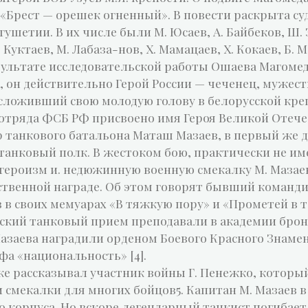
«Брест — орешек огненный». В повести раскрыта су
шетии. В их числе были М. Юсаев, А. Байбеков, Ш. З
. Куктаев, М. Лабаза-нов, X. Мамацаев, X. Кокаев, Б. 
езультате исследовательской работы Ошаева Магоме
а, он действительно Герой России — чеченец, муже
сложивший свою молодую голову в белорусской креп
отряда ФСБ РФ присвоено имя Героя Великой Отече
танкового батальона Маташ Мазаев, в первый же д
танковый полк. В жестоком бою, практически не им
а героизм и. недюжинную военную смекалку М. Маза
твенной награде. Об этом говорят бывший команди
в в своих мемуарах «В тяжкую пору» и «Прометей в 
вский танковый прием преподавали в академии брон
заева наградили орденом Боевого Красного Знамен
фа «национальность» [4].
же рассказывал участник войны Г. Пенежко, которы
смекалки для многих бойцов5. Капитан М. Мазаев в 
 корпуса. Но вскоре легендарный танкист погибает