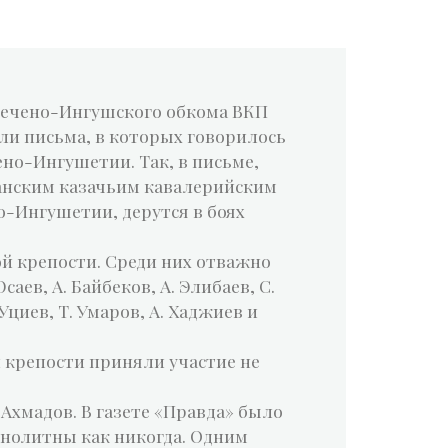
 Чечено-Ингушского обкома ВКП
ли письма, в которых говорилось
ено-Ингушетии. Так, в письме,
анским казачьим кавалерийским
-Ингушетии, дерутся в боях
й крепости. Среди них отважно
аев, А. Байбеков, А. Элибаев, С.
 Уциев, Т. Умаров, А. Хаджиев и
й крепости приняли участие не
Ахмадов. В газете «Правда» было
онолитны как никогда. Одним