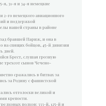
-я, 31-я и 34-я немецкие
ми 2-го немецкого авиационного
зий и поддержкой
делы нашей страны в районе
азад бравшей Париж, и она в
о на спящих бойцов, 45-й дивизии
ь дней.
йся Брест, слушая грозную
ше трехсот сынов Чечено-
ветно сражались в битвах за
ись за Родину с фашистской
шались отголоски великой и
ами крепости.
елковых полков: 333-й, 125-й и