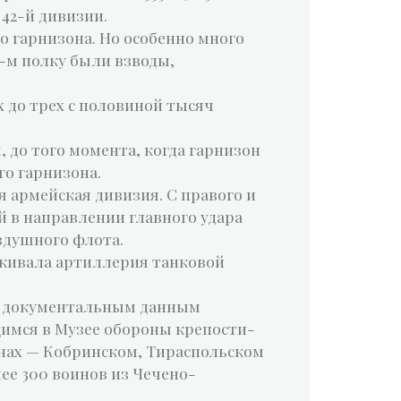
 42-й дивизии.
 гарнизона. Но особенно много
3-м полку были взводы,
х до трех с половиной тысяч
 до того момента, когда гарнизон
го гарнизона.
я армейская дивизия. С правого и
й в направлении главного удара
здушного флота.
рживала артиллерия танковой
ым документальным данным
имся в Музее обороны крепости-
йонах — Кобринском, Тираспольском
ее 300 воинов из Чечено-