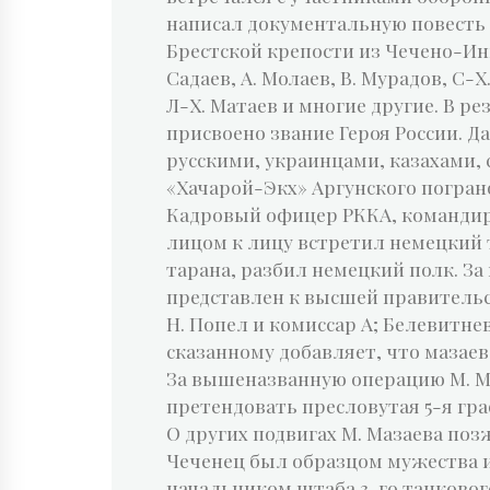
написал документальную повесть 
Брестской крепости из Чечено-Ингу
Садаев, А. Молаев, В. Мурадов, С-Х
Л-Х. Матаев и многие другие. В р
присвоено звание Героя России. Д
русскими, украинцами, казахами, 
«Хачарой-Экх» Аргунского погран
Кадровый офицер РККА, командир 
лицом к лицу встретил немецкий 
тарана, разбил немецкий полк. З
представлен к высшей правительс
Н. Попел и комиссар А; Белевитне
сказанному добавляет, что мазае
За вышеназванную операцию М. Ма
претендовать пресловутая 5-я гра
О других подвигах М. Мазаева поз
Чеченец был образцом мужества и 
начальником штаба 3-го танкового