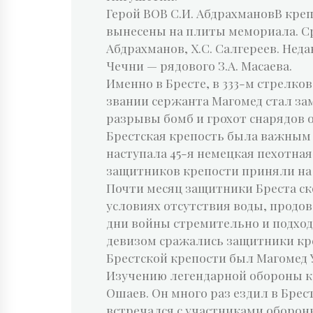
Герой ВОВ С.И. АбдрахмановВ креп
вынесены на плиты мемориала. Сре
Абдрахманов, Х.С. Салгереев. Нед
Чечни — рядового З.А. Масаева.
Именно в Бресте, в 333-м стрелков
звании сержанта Магомед стал заме
разрывы бомб и грохот снарядов 
Брестская крепость была важным 
наступала 45-я немецкая пехотна
защитников крепости приняли на с
Почти месяц защитники Бреста с
условиях отсутствия воды, продо
дни войны стремительно и подходи
девизом сражались защитники кре
Брестской крепости был Магомед 
Изучению легендарной обороны к
Ошаев. Он много раз ездил в Брест
встречался с участниками обороны