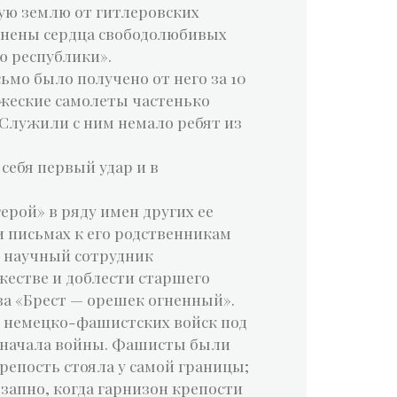
ую землю от гитлеровских
олнены сердца свободолюбивых
ю республики».
сьмо было получено от него за 10
ажеские самолеты частенько
 Служили с ним немало ребят из
 себя первый удар и в
рой» в ряду имен других ее
и письмах к его родственникам
й научный сотрудник
жестве и доблести старшего
ва «Брест — орешек огненный».
и немецко-фашистских войск под
е начала войны. Фашисты были
крепость стояла у самой границы;
запно, когда гарнизон крепости