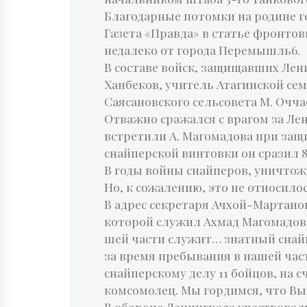
Благодарные потомки на родине г
Газета «Правда» в статье фронто
недалеко от города Перемышль6.
В составе войск, защищавших Лен
Ханбеков, учитель Атагинской се
Саясановского сельсовета М. Оччае
Отважно сражался с врагом за Лен
встретили А. Магомадова при защи
снайперской винтовки он сразил 8
В годы войны снайперов, уничтожи
Но, к сожалению, это не относило
В адрес секретаря Ачхой-Мартано
которой служил Ахмад Магомадов. 
шей части служит… знатный снайп
за время пребывания в нашей част
снайперскому делу 11 бойцов, на
комсомолец. Мы гордимся, что Вы
В обороне Ленинграда участвовал