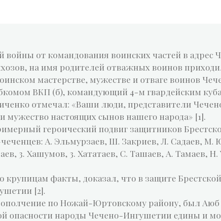
 войны от командования воинских частей в адрес
олхозов, на имя родителей отважных воинов приходи
оинском мастерстве, мужестве и отваге воинов Чеч
комом ВКП (б), командующий 4-м гвардейским куб
ченко отмечал: «Ваши люди, представители Чечено
и мужество настоящих сынов нашего народа» [1].
примерный героический подвиг защитников Брестско
еченцев: А. Эльмурзаев, Ш. Закриев, Л. Садаев, М. Юс
ев, 3. Хашумов, 3. Хататаев, С. Ташаев, А. Тамаев, Н.
о крупицам факты, доказал, что в защите Брестско
ушетии [2].
в ополчение по Ножай-Юртовскому району, был Аюб 
ной опасности народы Чечено-Ингушетии едины и м