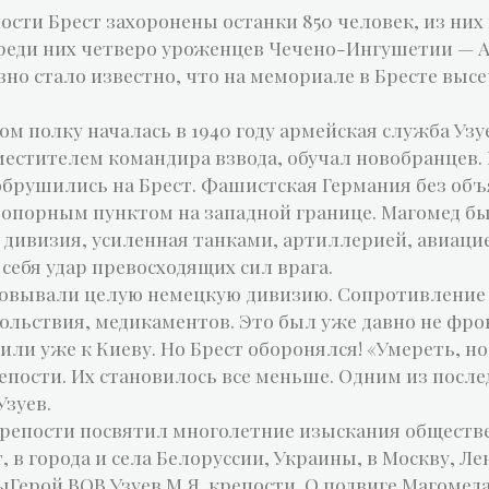
ости Брест захоронены останки 850 человек, из них
ди них четверо уроженцев Чечено-Ингушетии — А.А.
авно стало известно, что на мемориале в Бресте выс
ом полку началась в 1940 году армейская служба Уз
стителем командира взвода, обучал новобранцев. Но 
обрушились на Брест. Фашистская Германия без объ
опорным пунктом на западной границе. Магомед бы
я дивизия, усиленная танками, артиллерией, авиац
ебя удар превосходящих сил врага.
ковывали целую немецкую дивизию. Сопротивление
вольствия, медикаментов. Это был уже давно не фро
ли уже к Киеву. Но Брест оборонялся! «Умереть, но 
пости. Их становилось все меньше. Одним из после
Узуев.
репости посвятил многолетние изыскания обществе
, в города и села Белоруссии, Украины, в Москву, Л
Герой ВОВ Узуев М.Я. крепости. О подвиге Магомеда 