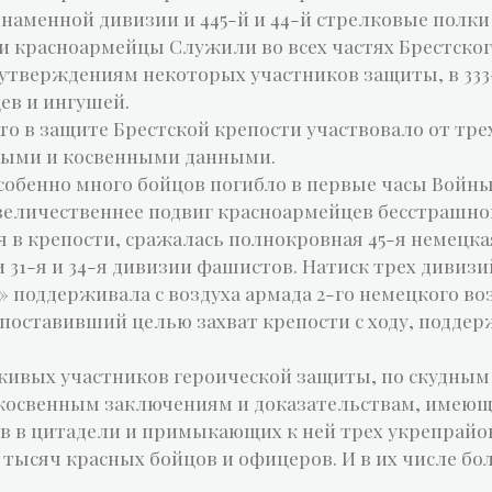
наменной дивизии и 445-й и 44-й стрелковые полки
красноармейцы Служили во всех частях Брестского
По утверждениям некоторых участников защиты, в 33
ев и ингушей.
о в защите Брестской крепости участвовало от тре
мыми и косвенными данными.
собенно много бойцов погибло в первые часы Войны,
 величественнее подвиг красноармейцев бесстрашно
 в крепости, сражалась полнокровная 45-я немецка
 31-я и 34-я дивизии фашистов. Натиск трех дивизи
 поддерживала с воздуха армада 2-го немецкого во
 поставивший целью захват крепости с ходу, подде
 живых участников героической защиты, по скудн
косвенным заключениям и доказательствам, имеющ
боев в цитадели и примыкающих к ней трех укрепра
тысяч красных бойцов и офицеров. И в их числе бол