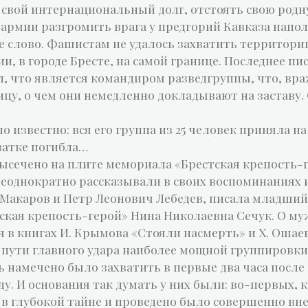
свой интернациональный долг, отстоять свою родн
 армии разгромить врага у предгорий Кавказа нап
ое слово. Фашистам не удалось захватить территори
, в городе Бресте, на самой границе. Последнее пи
ал, что является командиром разведгруппы, что, вр
цу, о чем они немедленно докладывают на заставу.
 известно: вся его группа из 25 человек приняла на
атке погибла…
ысечено на плите мемориала «Брестская крепость-ге
неоднократно рассказывали в своих воспоминаниях 
 Макаров и Петр Леонович Лебедев, писала младши
кая крепость-герой» Нина Николаевна Сечук. О му
я в книгах И. Крымова «Стояли насмерть» и Х. Ошае
а пути главного удара наиболее мощной группировк
 намечено было захватить в первые два часа посл
оду. И основания так думать у них были: во-первых, 
 в глубокой тайне и проведено было совершенно вне