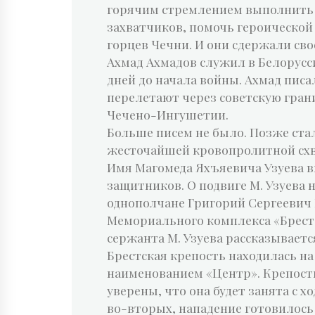
горячим стремлением выполнить 
захватчиков, помочь героической
горцев Чечни. И они сдержали св
Ахмад Ахмадов служил в Белоруссии
дней до начала войны. Ахмад пис
перелетают через советскую грани
Чечено-Ингушетии.
Больше писем не было. Позже стало
жесточайшей кровопролитной схв
Имя Магомеда Яхъяевича Узуева в
защитников. О подвиге М. Узуева 
однополчане Григорий Сергеевич
Мемориального комплекса «Брестс
сержанта М. Узуева рассказываетс
Брестская крепость находилась н
наименованием «Центр». Крепость
уверены, что она будет занята с х
во-вторых, нападение готовилось