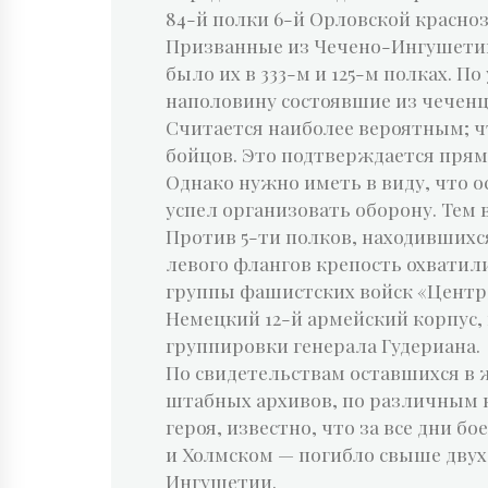
84-й полки 6-й Орловской красноз
Призванные из Чечено-Ингушетии 
было их в 333-м и 125-м полках. 
наполовину состоявшие из чеченц
Считается наиболее вероятным; чт
бойцов. Это подтверждается пря
Однако нужно иметь в виду, что о
успел организовать оборону. Тем
Против 5-ти полков, находившихся
левого флангов крепость охватили
группы фашистских войск «Центр»
Немецкий 12-й армейский корпус,
группировки генерала Гудериана.
По свидетельствам оставшихся в
штабных архивов, по различным 
героя, известно, что за все дни 
и Холмском — погибло свыше двух 
Ингушетии.