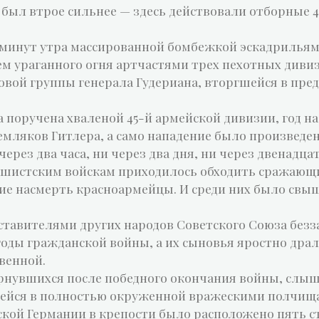
 был втрое сильнее — здесь действовали отборные 45
15 минут утра массированной бомбежкой эскадрилья
м ураганного огня артчастями трех пехотных диви
вой группы генерала Гудериана, вторгшейся в пре
а поручена хваленой 45-й армейской дивизии, год н
емляков Гитлера, а само нападение было произведен
через два часа, ни через два дня, ни через двенадцат
шистским войскам приходилось обходить сражающи
ие насмерть красноармейцы. И среди них было свы
ставителями других народов Советского Союза безза
годы гражданской войны, а их сыновья яростно драл
венной.
вернувшихся после победного окончания войны, слы
шейся в полностью окруженной вражескими полчищ
ой Германии в крепости было расположено пять стр