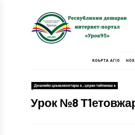
Skip
to
content
Урок 95
КОЬРТА АГIО
НОХ
Дешнийн цхьаьнкхетарш а , церан тайпанаш а
Урок №8 Т1етовжа