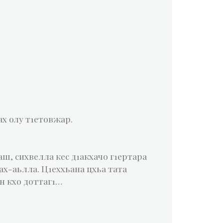
ах олу т1етовжар.
аш, сихвелла кес д1акхачо г1ертара
ах-аьлла. Ц1еххьана цхьа тата
н кхо доттаг1…