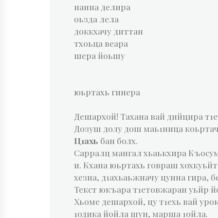
нанна делира
оьзда лела
доккхачу диттан
тхоьца веара
шера йоьшу
юьртахь гинера
Дешархой! Тахана вай дийцира т1е
Дозуш долу дош маь1ница коьрта
Ц1ахь
бан болх.
Сарралц мангал хьаькхира Къосума.
и. Кхана юьртахь говраш хохкуьйту
хезна, д1ахьаьжначу цунна гира, 
Текст юкъара т1етовжаран уьйр й
Хьоме дешархой, цу т1ехь вай урок
1одика йойла шун, марша 1ойла.