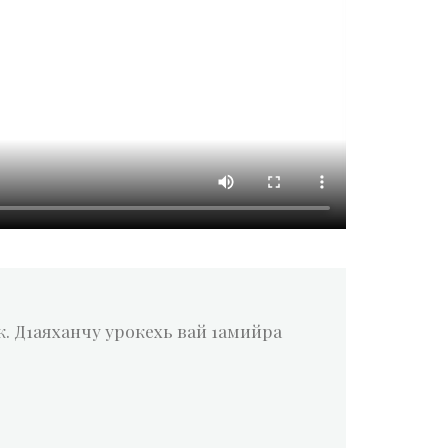
к. Д1аяханчу урокехь вай 1амийра