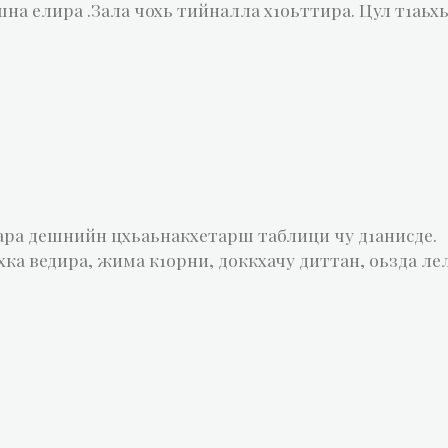
на елира .Зала чохь тийналла х1оьттира. Цул т1аьхь
1ара дешнийн цхьаьнакхетарш таблици чу д1анисде.
хка ведира, жима к1орни, доккхачу диттан, оьзда ле