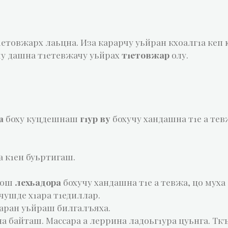
1етовжарх лаьцна. Иза карарчу уьйран кхоалг1а кеп 
чу дашна т1етевжачу уьйрах
т1етовжар
олу.
а
боху куцдешнаш
г1ур ву
бохучу хандашна т1е а тевж
а к1ен буьртигаш.
дош
лехьадора
бохучу хандашна т1е а тевжа, цо муха
чушде х1ара т1едиллар.
аран уьйраш билгалъяха.
на байташ. Массара а леррина ладоьг1ура цуьнга. Тк