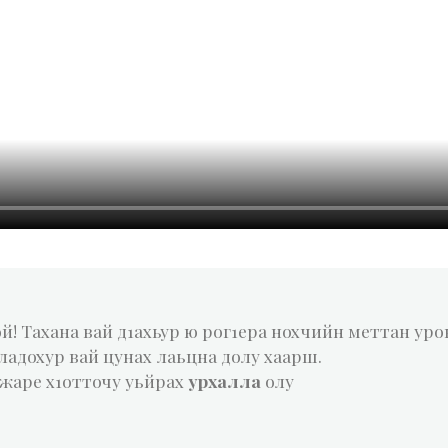
й! Тахана вай д1ахьур ю рог1ера нохчийн меттан уро
ладохур вай цунах лаьцна долу хаарш.
жаре х1отточу уьйрах
урхалла
олу