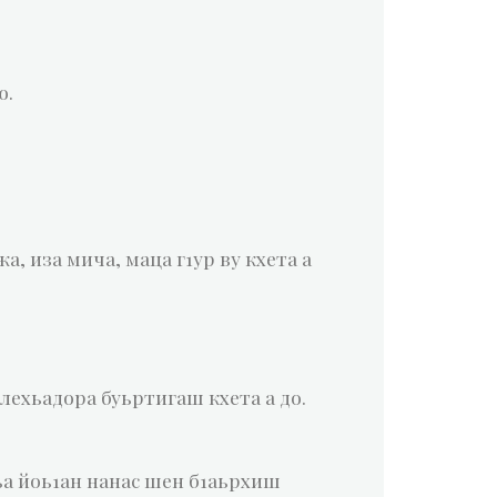
ю.
а, иза мича, маца г1ур ву кхета а
 лехьадора буьртигаш кхета а до.
ъа йоь1ан нанас шен б1аьрхиш