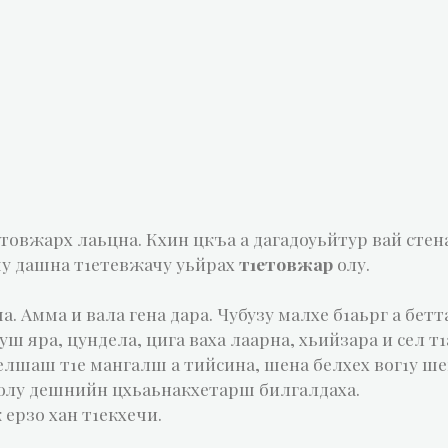
товжарх лаьцна. Кхин цкъа а дагадоуьйтур вай стен
чу дашна т1етевжачу уьйрах
т1етовжар
олу.
 Амма и вала гена дара. Чубузу малхе б1аьрг а бетт
ш яра, цундела, цига ваха лаарна, хьийзара и сел т1
белшаш т1е мангалш а тийсина, шена белхех вог1у ше
олу дешнийн цхьаьнакхетарш билгалдаха.
 ерзо хан т1екхечи.