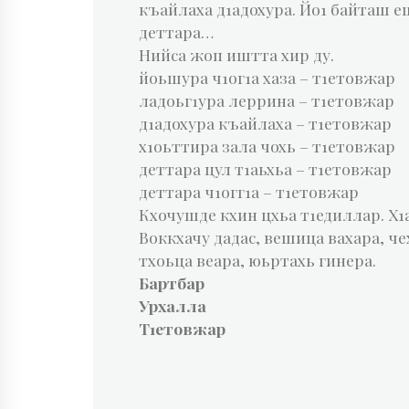
къайлаха д1адохура. Йо1 байташ еш
деттара…
Нийса жоп иштта хир ду.
йоьшура ч1ог1а хаза – т1етовжар
ладоьг1ура леррина – т1етовжар
д1адохура къайлаха – т1етовжар
х1оьттира зала чохь – т1етовжар
деттара цул т1аьхьа – т1етовжар
деттара ч1огг1а – т1етовжар
Кхочушде кхин цхьа т1едиллар. Х
Воккхачу дадас, вешица вахара, че
тхоьца веара, юьртахь гинера.
Бартбар
Урхалла
Т1етовжар