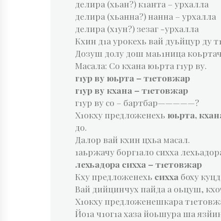
делира (хьан?) к1анта – урхалла
делира (хьанна?) нанна – урхалла
делира (х1ун?) зезаг -урхалла
Кхин д1а урокехь вай дуьйцур ду т
Дозуш долу дош маь1ница коьрта
Масала: Со кхана юьрта г1ур ву.
г1ур ву юьрта – т1етовжар
г1ур ву кхана – т1етовжар
г1ур ву со – бартбар—————?
Х1окху предложенехь
юьрта, кхан
до.
Далор вай кхин цхьа масал.
1аьржачу борг1ало сихха лехьадор
лехьадора сихха – т1етовжар
Кху предложенехь
сихха
боху куц
Вай дийцинчух пайда а оьцуш, кхо
Х1окху предложенешкара т1етовж
Йо1а ч1ог1а хаза йоьшура ша язйи