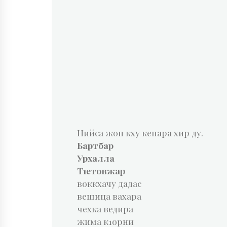
Нийса жоп кху кепара хир ду.
Бартбар
Урхалла
Т1етовжар
воккхачу дадас
вешица вахара
чехка ведира
жима к1орни