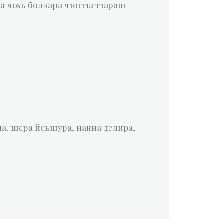
а чохь болчара ч1огг1а т1араш
ла, шера йоьшура, нанна делира,