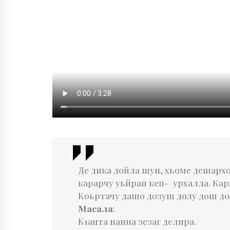
Де дика дойла шун, хьоме дешархо
карарчу уьйран кеп- урхалла. Кар
Коьртачу дашо дозуш долу дош до
Масала
:
К1анта нанна зезаг делира.