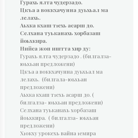
Гурахь ялта чудерзадо.
Цкъа а воккхачунна дуьхьал ма
лелахь.
Аьхка кхаш т1ехь асарш до.
Селхана туьканахь хорбазаш
йоьхкира.
Нийса жоп иштта хир ду:
Гурахь ялта чудерзадо . (билгалза-
юьхьан предложени)
Цкъа а воккхачунна дуьхьал ма
лелахь. (билгала-юьхьан
предложени)
Аьхка кхаш т1ехь асарш до. (
билгалза- юьхьан предложени)
Селхана туьканахь хорбазаш
йоьхкира. ( билгалза- юьхьан
предложени)
Х1окху урокехь вайна 1емира