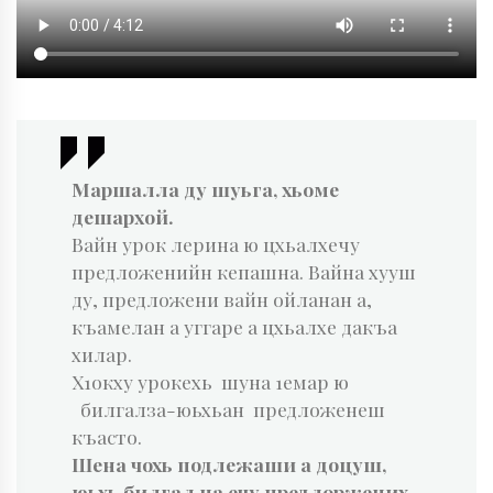
Маршалла ду шуьга, хьоме
дешархой.
Вайн урок лерина ю цхьалхечу
предложенийн кепашна. Вайна хууш
ду, предложени вайн ойланан а,
къамелан а уггаре а цхьалхе дакъа
хилар.
Х1окху урокехь шуна 1емар ю
билгалза-юьхьан предложенеш
къасто.
Шена чохь подлежаши а доцуш,
юьхь билгал ца ечу предлоржених