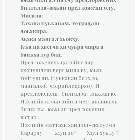
билгалза-юхьан предложени олу.
Масала:
Тахана туьканахь тетрадаш
доьхкира.
Аьхка мангал хьокху.
Къа ца хьегча хи чуьра ч1ара а
баккхалур бац.
Предложенехь ца гойту дар
кхочушдеш верг мила ву, юьхь
гойтуш яц. (туьканан белхло,
мангалхо, ч1ерийлецархо). И
предложенеш билгалза- юьхьан ю.
Нохчийн а, оьрсийн а меттанашкахь
билгалза-юьхьан предложенин
юстар.
Нохчийн маттахь хандош-сказуеми
Карарчу х1ун до? Х1ун хуьлу ?