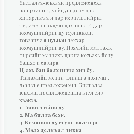
билгалза-юьхьан предложенехь
коьртаниг дуьйцуш долу дар
хилар,ткъа и дар кхочушдийриг
тидаме ца оьцуш цахилар. И дар
кхочушдийриг цу г1уллакхан
говзанча я цуьнан декхар
кхочушдийриг ву. Нохчийн маттахь,
оьрсийн маттахь царна юкъахь йолу
башхо а евзира.
Ц1ахь бан болх ишта хир бу.
Т1адамийн метта элпаш а дохкуш ,
д1аязъе предложенеш. Бил­галза-
юьхьан предложенешна к1ел сиз
хьакха.
1. Гонах тийна ду.
2. Ма билла бехк.
3. Кеманаш дуттуш лаьттара.
4. Малх делкъал дикка