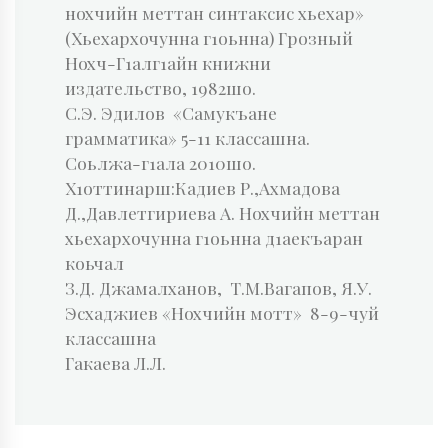
нохчийн меттан синтаксис хьехар»
(Хьехархочунна г1оьнна) Грозный
Нохч-Г1алг1айн книжни
издательство, 1982шо.
С.Э. Эдилов «Самукъане
грамматика» 5-11 классашна.
Соьлжа-г1ала 2010шо.
Х1оттинарш:Кадиев Р.,Ахмадова
Д.,Давлетгириева А. Нохчийн меттан
хьехархочунна г1оьнна д1аекъаран
коьчал
З.Д. Джамалханов, Т.М.Вагапов, Я.У.
Эсхаджиев «Нохчийн мотт» 8-9-чуй
классашна
Гакаева Л.Л.