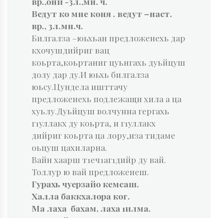
вр.,они -3л.,мн. ч.
Ведут ко мне коня . ведут –наст.
вр., 3л.мн.ч.
Билгалза –юьхьан предложенехь дар
кхочушдийриг вац
коьрта,коьртаниг цуьнгахь дуьйцуш
долу дар ду.И юьхь билгалза
юьсу.Цундела ишттачу
предложенехь подлежащи хила а ца
хуьлу.Дуьйцуш волчунна гергахь
г1уллакх ду коьрта, и г1уллакх
дийриг коьрта ца лору,иза тидаме
оьцуш цахиларна.
Вайн хаарш т1еч1аг1дийр ду вай.
Толлур ю вай предложенеш.
Гурахь чуерзайо кемсаш.
Халла баккхалора ког.
Ма лаха бахам, лаха 1илма.