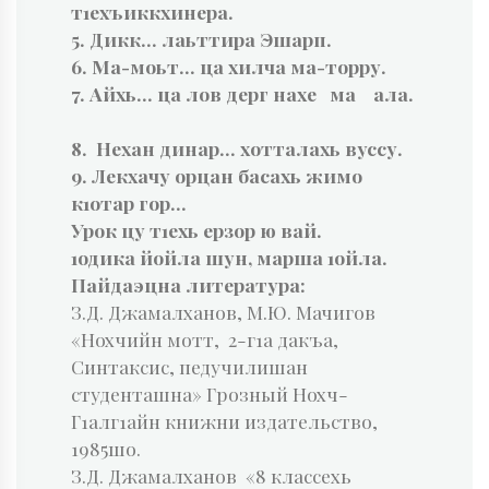
т1ехъиккхинера.
5. Дикк… лаьттира Эшарп.
6. Ма-моьт… ца хилча ма-торру.
7. Айхь… ца лов дерг нахе ма ала.
8. Нехан динар… хотталахь вуссу.
9. Лекхачу орцан басахь жимо
к1отар гор…
Урок цу т1ехь ерзор ю вай.
1одика йойла шун, марша 1ойла.
Пайдаэцна литература:
З.Д. Джамалханов, М.Ю. Мачигов
«Нохчийн мотт, 2-г1а дакъа,
Синтаксис, педучилишан
студенташна» Грозный Нохч-
Г1алг1айн книжни издательство,
1985шо.
З.Д. Джамалханов «8 классехь