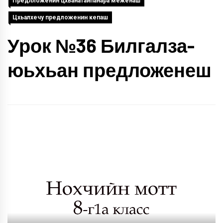
Предлложенин цхьанатайпанара меженаш
Цхьалхечу предложенин кепаш
Урок №36 Билгалза-
юьхьан предложенеш