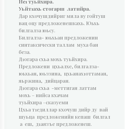
Не1 туьйхира.
Уьйт1ахь стогарш латийра.
Дар кхочушдийриг мила ву гойтуш
вац оцу предложенешкахь. Юьхь
билгалза юьсу.
Билгалза- юьхьан предложенин
синтаксически таллам муха бан
беза.
Д1огара схьа мохь туьйхира.
Предложени цхьалхе, билгалза-
юьхьан, юьззина, цхьанах1оттаман,
яьржина, дийцаран.
Д1огара схьа -меттиган латтам
мохь – нийса кхачам
туьйхира –сказуеми
Цхьа т1едиллар кхочуш дийр ду вай
шуьца предложенийн кепаш билгал
а еш, д1аязъе предложенеш.