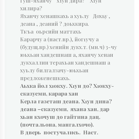
Гуш-яханчу х1ун дира? Х1ун
хилира?
Яханчу хенашкахь а хуьлу Дохьу ,
деана , деаний ? доьхкира.
Ткъа оьрсийн маттахь
Карарчу а (наст.вр.), йог1учу а
(будущ.вр.) хенийн дукх.т. (мн.ч) 3-чу
юьхьан хандешнаш а, яханчу хенан
дукхаллин терахьан хандешнаш а
хуьлу билгалзачу-юьхьан
предложенешкахь.
Аьхка йол х1окху. Х1ун до? Х1окху-
сказуеми, карара хан
Керла газеташ деана. Х1ун дина?
деана –сказуеми, яхана хан, дар
хьан кхочуш до гайтина дац.
(почтальона, мангалхочо).
В дверь постучались. Наст.