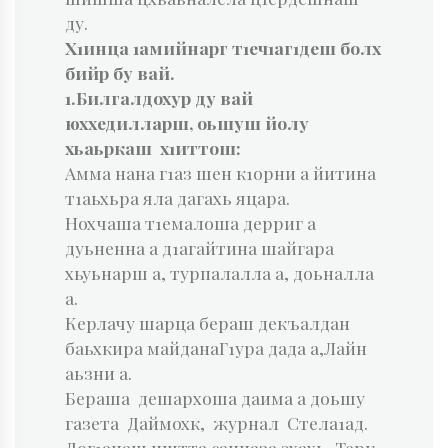
ду.
Х1инца 1амийнарг т1еч1аг1деш болх
бийр бу вай.
1.Билгалдохур ду вай
юххедилларш, оьшуш йолу
хьаьркаш х1иттош:
Амма нана г1аз шен к1орни а йитина
т1аьхьра яла дагахь яцара.
Нохчаша т1емалоша дерриг а
дуьненна а д1агайтина шайгара
хьуьнарш а, турпалалла а, доьналла
а.
Керлачу шарца бераш декъалдан
баьхкира майданаГ1ура дада а,Лайн
аьзни а.
Бераша дешархоша даима а доьшу
газета Даймохк, журнал Стела1ад.
Дог1анаш иштта саццаза эхахь, Терк