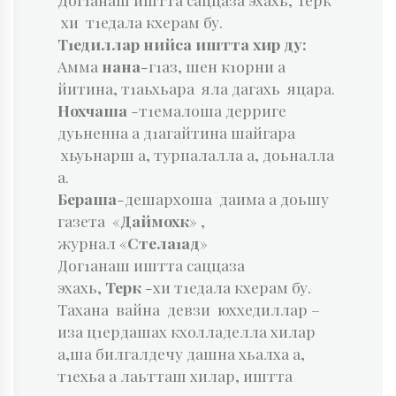
хи т1едала кхерам бу.
Т1едиллар нийса иштта хир ду:
Амма
нана
-г1аз, шен к1орни а
йитина, т1аьхьара яла дагахь яцара.
Нохчаша
-т1емалоша дерриге
дуьненна а д1агайтина шайгара
хьуьнарш а, турпалалла а, доьналла
а.
Бераша
-дешархоша даима а доьшу
газета «
Даймохк
» ,
журнал «
Стела1ад
»
Дог1анаш иштта саццаза
эхахь,
Терк
-хи т1едала кхерам бу.
Тахана вайна девзи юххедиллар –
иза ц1ердашах кхолладелла хилар
а,ша билгалдечу дашна хьалха а,
т1ехьа а лаьтташ хилар, иштта