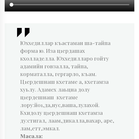
Юххедиллар къастаман ша-тайпа
форма ю. Иза ц1ердашах
кхолладелла. Юххедилларо гойту
адамийн говзалла, тайпа,
корматалла, гергарло, къам.
Ц1ердешнаш кхетаме а, кхетамза
хуьлу. Адамех лаьцна долу
ц1ердешнаш кхетаме
лору:йо1,да,нус,ваша,лулахой.
Кхидолу ц1ердешнаш кхетамза
ду:стигал, лаам,дикалла,вахар, аре,
лам,етт,эмкал.
Масала: