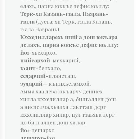
елахь, царна юккъе дефис юьллу:
Терк-хи Казань-г1ала, Назрань-
г1ала
(дуста: хи Терк, г1ала Казань,
г1ала Назрань)
Юххедилларехь ший а дош юкъара
делахъ, цар­на юккъе дефис юьллу:
йо1
-хьехархо,
нийсархой
-мехкарий,
к1ант
-белхало,
седарчий
-планеташ,
зударий
— къинхьегамхой.
Амма хаа деза юкъарчу дешнех
хилла юххедиллар а, билгалден дош
а нисделча,хьалха лаьтташ дерг
юххедиллар хилар, цул т1аьхьа дерг
цо билгалден дош хилар:
йо1
-дешархо
дешархо
-йо1