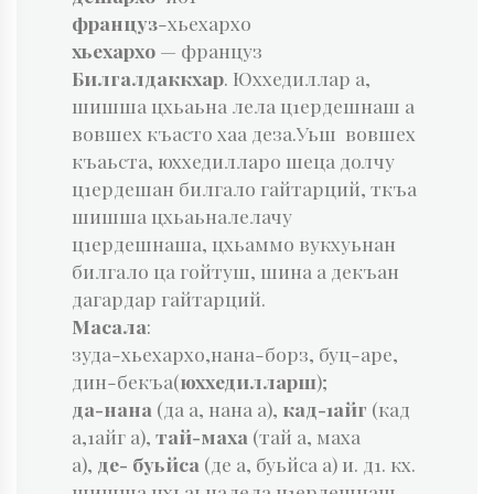
француз
-хьехархо
хьехархо
— француз
Билгалдаккхар
. Юххедиллар а,
шишша цхьаьна лела ц1ердешнаш а
вовшех къасто хаа деза.Уьш вовшех
къаьста, юххедилларо шеца долчу
ц1ердешан билгало гайтарций, ткъа
шишша цхьаьналелачу
ц1ердешнаша, цхьаммо вукхуьнан
билгало ца гойтуш, шина а декъан
дагардар гайтарций.
Масала
:
зуда-хьехархо,нана-борз, буц-аре,
дин-бекъа(
юххедилларш
);
да-нана
(да а, нана а),
кад-1айг
(кад
а,1айг а),
тай-маха
(тай а, маха
а),
де- буьйса
(де а, буьйса а) и. д1. кх.
шишша цхьаьналела ц1ердешнаш