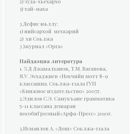
2) зуда-хьехархо
3) тай-маха
3.Дефис юьллу:
1) нийсархой мехкарий
2) хи Соьлжа
3 )журнал «Орга»
Пайдаэцна литература
1. З.Д Джамалханов, Т.М. Вагапова,
Я.У. Эсхаджиев «Нохчийн мотт 8-9
классашна. Соьлжа-г1ала ГУП
«Книжное издательство» 2007г.
2.Эдилов С.Э. Самукъане грамматика
5-11 классана дешаран
пособиГрозный«Арфа-Пресс» 2010г.
3.Исмаилов А. «Дош» Соьлжа-г1ала