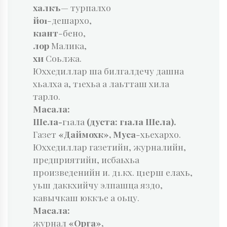
халкъ
— турпалхо
йо1
-дешархо,
к1ант
-бено,
лор
Малика,
хи
Соьлжа.
Юххедиллар ша билгалдечу дашна
хьалха а, т1ехьа а лаьтташ хила
тарло.
Масала:
Шела-
г1ала
(дуста: г1ала Шела).
Газет
«Даймохк», Муса
-хьехархо.
Юххедиллар газетийн, журналийн,
предприятийн, исбаьхьа
произведенийн и. д1.кх. ц1ерш елахь,
уьш даккхийчу элпашца яздо,
кавычкаш юккъе а оьцу.
Масала:
журнал
«Орга»,