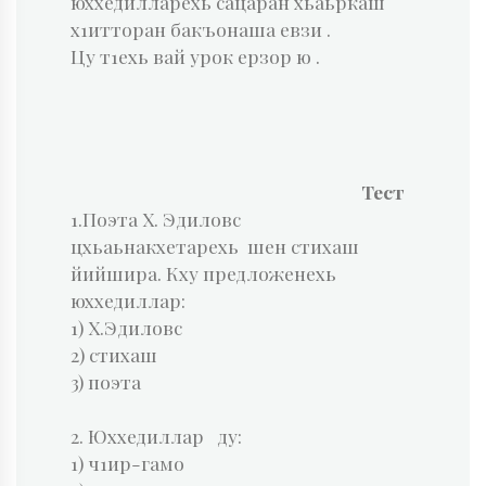
юххедилларехь сацаран хьаьркаш
х1итторан бакъонаша евзи .
Цу т1ехь вай урок ерзор ю .
Тест
1.Поэта Х. Эдиловс
цхьаьнакхетарехь шен стихаш
йийшира. Кху предложенехь
юххедиллар:
1) Х.Эдиловс
2) стихаш
3) поэта
2. Юххедиллар ду:
1) ч1ир-гамо