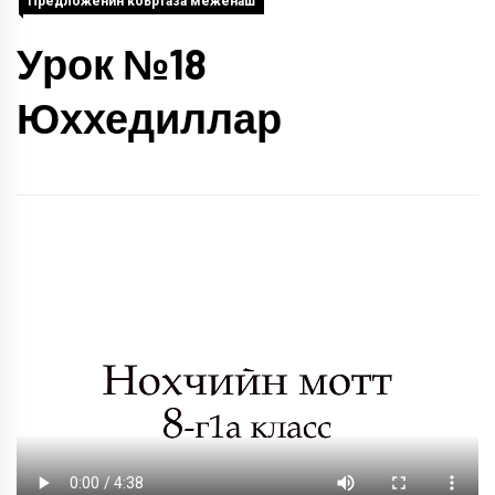
Предложенин коьртаза меженаш
Урок №18
Юххедиллар