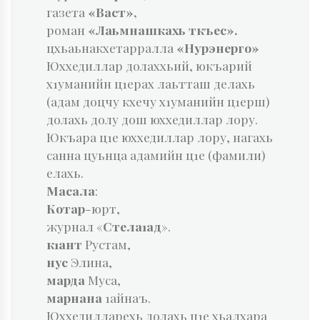
газета
«Васт»,
роман
«Лаьмнашкахь ткъес».
цхьаьнакхетарралла
«Нурэнерго»
Юххедиллар долаххьий, юкъарий
х1уманийн ц1ерах лаьтташ делахь
(адам доцчу кхечу х1уманийн ц1ерш)
долахь долу дош юх­хедиллар лору.
Юкъара ц1е юххедиллар лору, нагахь
санна цуьнца адамийн ц1е (фамили)
елахь.
Масала
:
Котар
-юрт,
журнал «
Стела1ад
».
к1ант
Рустам,
нус
Элина,
марда
Муса,
марнана
1айнаъ.
Юххедилларехь долахь ц1е хьалхаpa